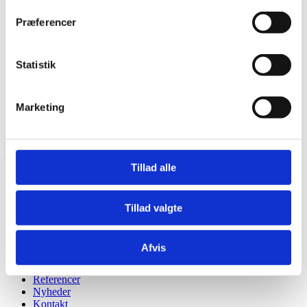
Præferencer
Fjernsupport
Statistik
Windows
Mac
Marketing
Følg os
Tillad alle
Navigation
Ydelser
Tillad valgte
Reparation af PC og Mac
WiFi etablering
Videoovervågning og alarmer
Afvis
Cases
Priser
Referencer
Nyheder
Kontakt