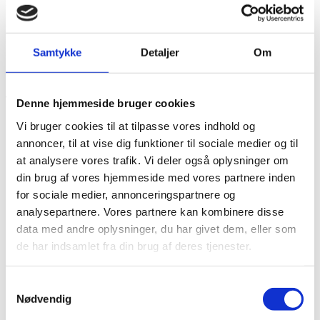
Har du brug for vejledning omkring backupløsninger, så kontakt os.
På den måde sikrer du dig, at du er i stand til at genskabe dine data i
tilfælde af nedbrud eller angreb af hackere.
Har du vigtige data på en computer, som er gået ned? Så kan vi ofte
Samtykke
Detaljer
Om
genskabe data i løbet af kort tid. Ring til os for, at hører nærmere og
få et uforpligtende tilbud omkring genskabelse af data.
Denne hjemmeside bruger cookies
Vi bruger cookies til at tilpasse vores indhold og
annoncer, til at vise dig funktioner til sociale medier og til
Skal vi hjælpe dig med din
at analysere vores trafik. Vi deler også oplysninger om
IT installation?
din brug af vores hjemmeside med vores partnere inden
for sociale medier, annonceringspartnere og
Kontakt os, og få et uforpligtende tilbud og gennemgang af jeres
analysepartnere. Vores partnere kan kombinere disse
IT installation.
data med andre oplysninger, du har givet dem, eller som
Morten Soelberg
de har indsamlet fra din brug af deres tjenester.
support@itexperterne.dk
+45 71 999 700
Samtykkevalg
Nødvendig