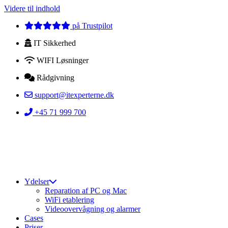
Videre til indhold
på Trustpilot
IT Sikkerhed
WIFI Løsninger
Rådgivning
support@itexperterne.dk
+45 71 999 700
Ydelser
Reparation af PC og Mac
WiFi etablering
Videoovervågning og alarmer
Cases
Priser